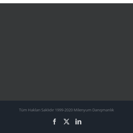
Tüm Hakları Saklıdır 1999-2020 Milenyum Danışmanlık
Facebook
X
LinkedIn