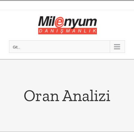
Skip
to
content
Git...
Oran Analizi