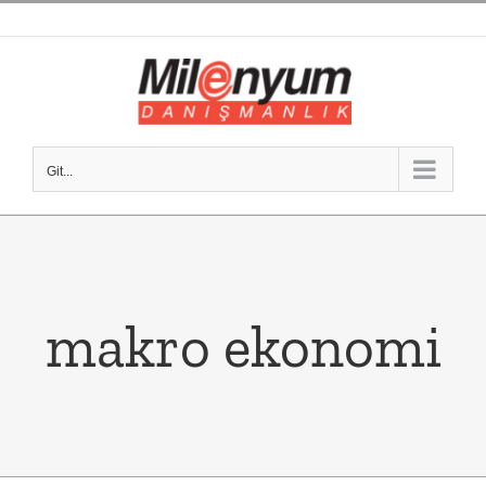
Skip
to
content
Git...
makro ekonomi