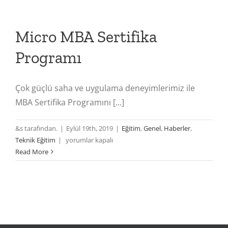
Micro MBA Sertifika
Programı
Çok güçlü saha ve uygulama deneyimlerimiz ile
MBA Sertifika Programını [...]
&s tarafından.
|
Eylül 19th, 2019
|
Eğitim
,
Genel
,
Haberler
,
Micro
Teknik Eğitim
|
yorumlar kapalı
MBA
Read More
Sertifika
Programı
için