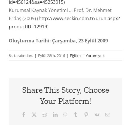
id=456124&sa=45253915
)
Kurumsal Kaynak Yönetimi … Prof. Dr. Mehmet
Erdaş (2009) (
http://www.seckin.com.tr/urun.aspx?
productID=12919
)
Oluşturma Tarihi: Çarşamba, 23 Eylül 2009
&s tarafından.
|
Eylül 28th, 2016
|
Eğitim
|
Yorum yok
Share This Story, Choose
Your Platform!
Facebook
X
Reddit
LinkedIn
WhatsApp
Tumblr
Pinterest
Vk
E-
posta