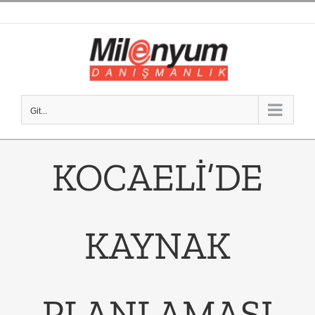
Skip
to
content
Git...
KOCAELİ’DE
KAYNAK
PLANLAMASI