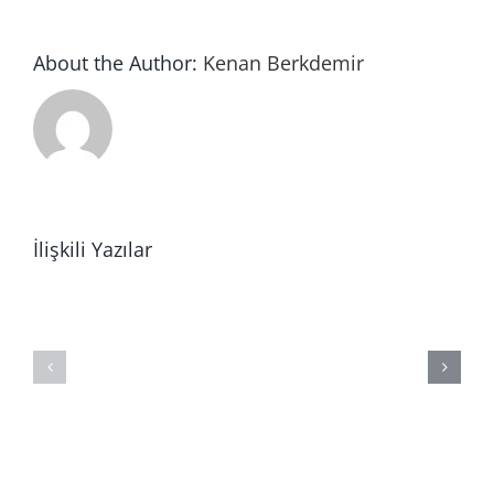
About the Author:
Kenan Berkdemir
İlişkili Yazılar
Yalın
Etüt
Milenyum
Eğitimi
Aselsan’d
|
MMO